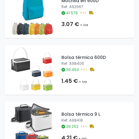
Mochila en 600D
Ref. A92667
41.576
<<<
3.07 €
+ iva
Bolsa térmica 600D
Ref. A98406
39.453
<<<
1.45 €
+ iva
Bolsa térmica 9 L
Ref. A98418
39.252
<<<
4.21 €
+ iva