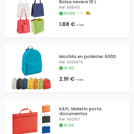
Bolsa nevera 10 L
Ref. A98410
19.566
<<<
1.88 €
+ iva
Mochila en poliéster 600D
Ref. A92667A
19.160
2.91 €
+ iva
KAYL. Maletín porta
documentos
Ref. A92357
16.318