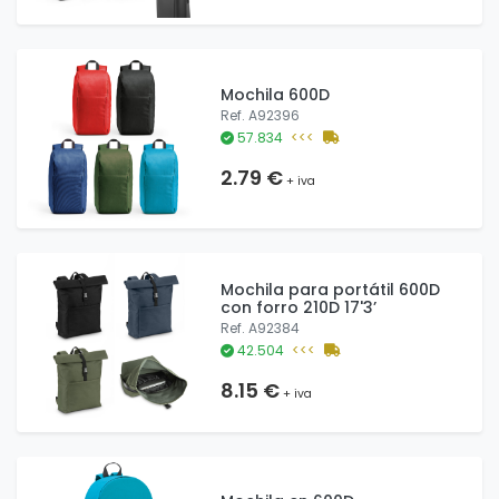
Mochila 600D
Ref. A92396
57.834
<<<
2.79 €
+ iva
Mochila para portátil 600D
con forro 210D 17'3’
Ref. A92384
42.504
<<<
8.15 €
+ iva