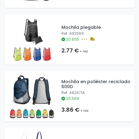
Mochila plegable
Ref. A92669
20.605
<<<
2.77 €
+ iva
Mochila en poliéster reciclado
600D
Ref. A92471A
20.569
3.86 €
+ iva