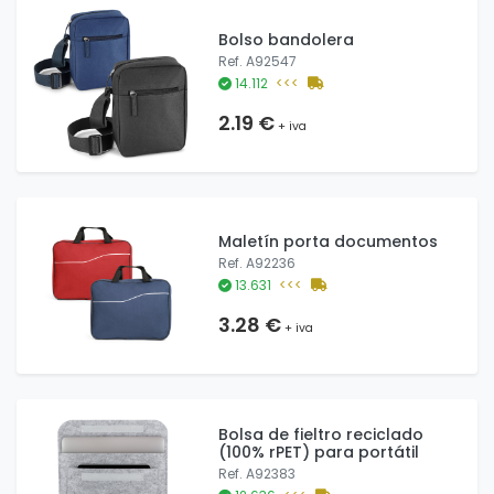
Bolso bandolera
Ref. A92547
14.112
<<<
2.19 €
+ iva
Maletín porta documentos
Ref. A92236
13.631
<<<
3.28 €
+ iva
Bolsa de fieltro reciclado
(100% rPET) para portátil
Ref. A92383