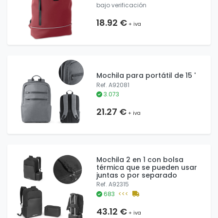
bajo verificación
18.92 €
+ iva
Mochila para portátil de 15 '
Ref. A92081
3.073
21.27 €
+ iva
Mochila 2 en 1 con bolsa
térmica que se pueden usar
juntas o por separado
Ref. A92315
683
<<<
43.12 €
+ iva