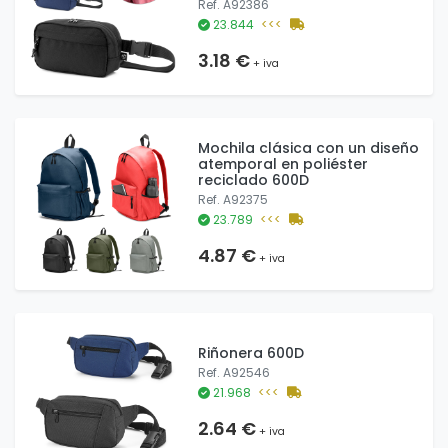
Ref. A92386
23.844
<<<
3.18 €
+ iva
Mochila clásica con un diseño
atemporal en poliéster
reciclado 600D
Ref. A92375
23.789
<<<
4.87 €
+ iva
Riñonera 600D
Ref. A92546
21.968
<<<
2.64 €
+ iva