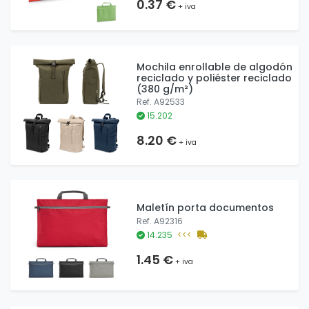
0.37 €
+ iva
Mochila enrollable de algodón
reciclado y poliéster reciclado
(380 g/m²)
Ref. A92533
15.202
8.20 €
+ iva
Maletín porta documentos
Ref. A92316
14.235
<<<
1.45 €
+ iva