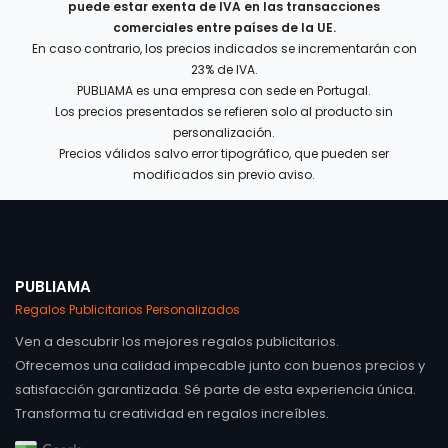
puede estar exenta de IVA en las transacciones
comerciales entre países de la UE.
En caso contrario, los precios indicados se incrementarán con
23% de IVA.
PUBLIAMA es una empresa con sede en Portugal.
Los precios presentados se refieren solo al producto sin
personalización.
Precios válidos salvo error tipográfico, que pueden ser
modificados sin previo aviso.
PUBLIAMA
Regalos Publicitarios Personalizados
Ven a descubrir los mejores regalos publicitarios.
Ofrecemos una calidad impecable junto con buenos precios y
satisfacción garantizada. Sé parte de esta experiencia única.
Transforma tu creatividad en regalos increíbles.