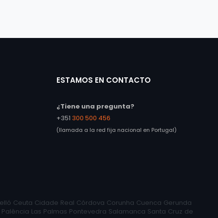
ESTAMOS EN CONTACTO
¿Tiene una pregunta?
+351
300 500 456
(llamada a la red fija nacional en Portugal)
Castelló Ceuta Cidade Real Córdova Corunha Cuenca Gerunda
e Palência Las Palmas Pontevedra Salamanca Santa Cruz de