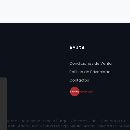
AYUDA
Condiciones de Venta
Política de Privacidad
Contactos
lhas Baleares Barcelona Biscaia Burgos Cáceres Cádis Cantábria 
ja León Lérida Lugo Madrid Málaga Melilla Múrcia Navarra Ourens