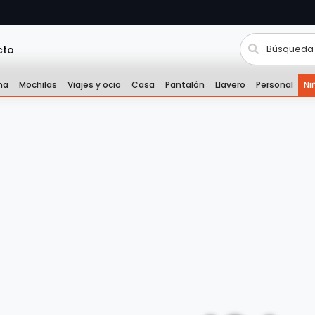
cto
na
Mochilas
Viajes y ocio
Casa
Pantalón
Llavero
Personal
Ni