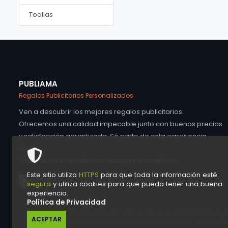
Toallas
PUBLIAMA
Regalos Publicitarios Personalizados
Ven a descubrir los mejores regalos publicitarios.
Ofrecemos una calidad impecable junto con buenos precios
y satisfacción garantizada. Sé parte de esta experiencia
única.
Transforma tu creatividad en regalos increíbles.
Este sitio utiliza
HTTPS
para que toda la información esté
segura
y utiliza cookies para que pueda tener una buena
experiencia.
Política de Privacidad
Álava Albacete Alicante Almería Astúrias Ávila Badajoz I
ACEPTAR
Granada Guadalajara Guipúscoa Huelva Huesca Jaén La Rio