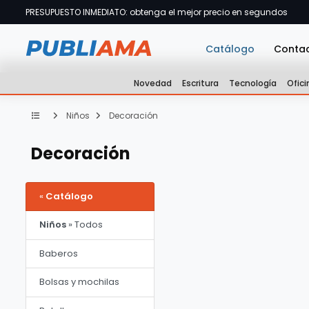
PRESUPUESTO INMEDIATO: obtenga el mejor precio en segundos
Catálogo
Conta
Novedad
Escritura
Tecnología
Ofici
Niños
Decoración
Decoración
«
Catálogo
Niños
» Todos
Baberos
Bolsas y mochilas