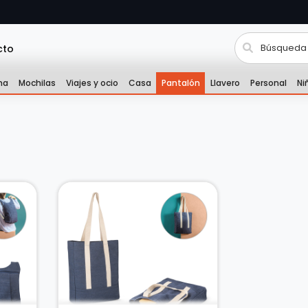
cto
na
Mochilas
Viajes y ocio
Casa
Pantalón
Llavero
Personal
Ni