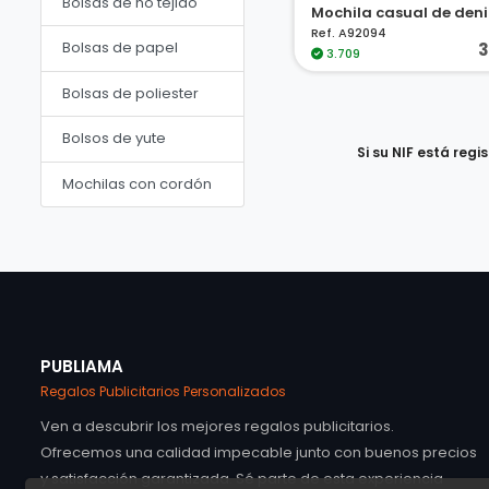
Bolsas de no tejido
Ref. A92094
Bolsas de papel
3
3.709
Bolsas de poliester
Bolsos de yute
Si su NIF está reg
Mochilas con cordón
PUBLIAMA
Regalos Publicitarios Personalizados
Ven a descubrir los mejores regalos publicitarios.
Ofrecemos una calidad impecable junto con buenos precios
y satisfacción garantizada. Sé parte de esta experiencia