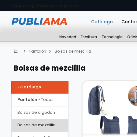
Maquetas gratuitas sin compromiso
Catálogo
Conta
Novedad
Escritura
Tecnología
Ofici
Pantalón
Bolsas de mezclilla
Bolsas de mezclilla
«
Catálogo
Pantalón
» Todos
Bolsas de algodon
Bolsas de mezclilla