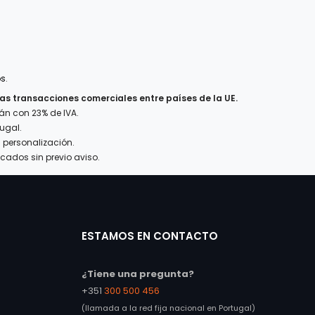
os
.
las transacciones comerciales entre países de la UE.
án con 23% de IVA.
ugal.
n personalización.
icados sin previo aviso.
ESTAMOS EN CONTACTO
¿Tiene una pregunta?
+351
300 500 456
(llamada a la red fija nacional en Portugal)