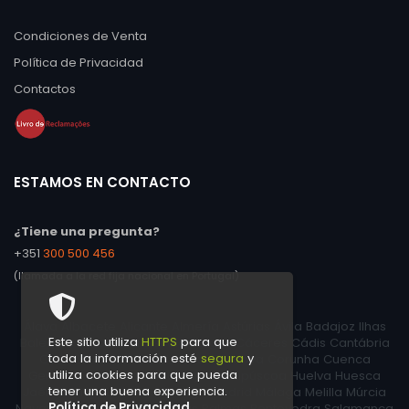
Condiciones de Venta
Política de Privacidad
Contactos
ESTAMOS EN CONTACTO
¿Tiene una pregunta?
+351
300 500 456
(llamada a la red fija nacional en Portugal)
Álava Albacete Alicante Almería Astúrias Ávila Badajoz Ilhas
Este sitio utiliza
HTTPS
para que
Baleares Barcelona Biscaia Burgos Cáceres Cádis Cantábria
toda la información esté
segura
y
Castelló Ceuta Cidade Real Córdova Corunha Cuenca
utiliza cookies para que pueda
Gerunda Granada Guadalajara Guipúscoa Huelva Huesca
tener una buena experiencia.
Jaén La Rioja León Lérida Lugo Madrid Málaga Melilla Múrcia
Política de Privacidad
Navarra Ourense Palência Las Palmas Pontevedra Salamanca