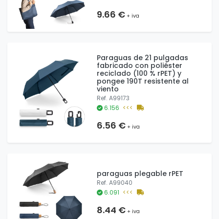
9.66 €
+ iva
Paraguas de 21 pulgadas
fabricado con poliéster
reciclado (100 % rPET) y
pongee 190T resistente al
viento
Ref. A99173
6.156
<<<
6.56 €
+ iva
paraguas plegable rPET
Ref. A99040
6.091
<<<
8.44 €
+ iva