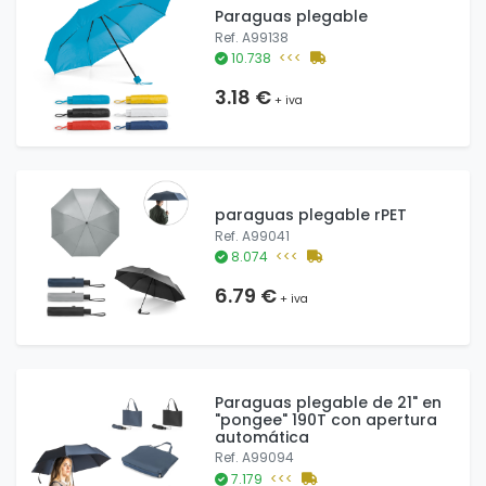
Paraguas plegable
Ref. A99138
10.738
<<<
3.18 €
+ iva
paraguas plegable rPET
Ref. A99041
8.074
<<<
6.79 €
+ iva
Paraguas plegable de 21" en
"pongee" 190T con apertura
automática
Ref. A99094
7.179
<<<